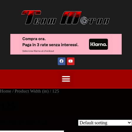
Home
/ Product Width (in) / 125
125
Showing the single result