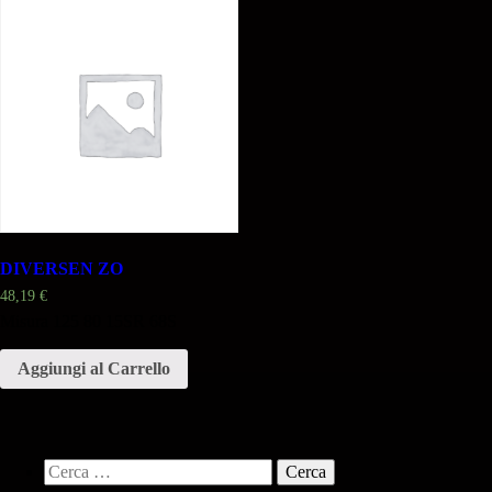
DIVERSEN ZO
48,19
€
Misura 125 80 15SR 68S
Aggiungi al Carrello