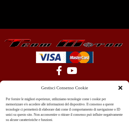
Gestisci Consenso Cookie
Per fornire le migliori esperienze, utilizziamo tecnologie come i cookie per
memorizzare e/o accedere alle informazioni del dispositivo. Il consenso a queste
tecnologie ci permetterà di elaborare dati come il comportamento di navigazione o ID
+39 351 970 89 33
info@teammotor.it
unici su questo sito. Non acconsentire o ritirare il consenso può influire negativamente
su alcune caratteristiche e funzioni.
Officina: Cadelbosco Di Sopra Via G. Verga 6A