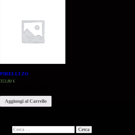
PIRELLI ZO
353,80
€
Misura 12 0 225R 152M
Aggiungi al Carrello