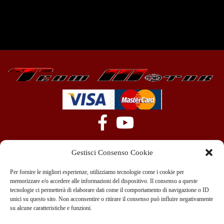
Gestisci Consenso Cookie
Per fornire le migliori esperienze, utilizziamo tecnologie come i cookie per
memorizzare e/o accedere alle informazioni del dispositivo. Il consenso a queste
tecnologie ci permetterà di elaborare dati come il comportamento di navigazione o ID
+39 351 970 89 33
info@teammotor.it
unici su questo sito. Non acconsentire o ritirare il consenso può influire negativamente
su alcune caratteristiche e funzioni.
Officina: Cadelbosco Di Sopra Via G. Verga 6A