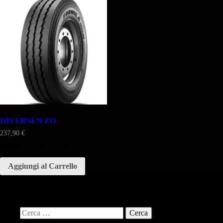
DIVERSEN ZO
237,90
€
Misura 235 75 175JR 143J
Aggiungi al Carrello