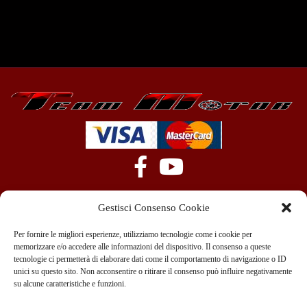
Gestisci Consenso Cookie
Per fornire le migliori esperienze, utilizziamo tecnologie come i cookie per
memorizzare e/o accedere alle informazioni del dispositivo. Il consenso a queste
tecnologie ci permetterà di elaborare dati come il comportamento di navigazione o ID
+39 351 970 89 33
info@teammotor.it
unici su questo sito. Non acconsentire o ritirare il consenso può influire negativamente
su alcune caratteristiche e funzioni.
Officina: Cadelbosco Di Sopra Via G. Verga 6A