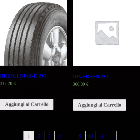
BRIDGESTONE ZO
DIVERSEN ZO
317,20
€
366,00
€
Misura 275 80 225R 148M
Misura 13 0 225R 156K
Aggiungi al Carrello
Aggiungi al Carrello
1
2
3
4
…
9
10
11
→