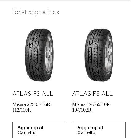
Related products
ATLAS FS ALL
ATLAS FS ALL
71,37
€
61,00
€
Misura 225 65 16R
Misura 195 65 16R
112/110R
104/102R
Aggiungi al
Aggiungi al
Carrello
Carrello