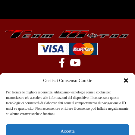
Gestisci Consenso Cookie
Per fornire le migliori esperienze, utilizziamo tecnologie come i cookie per
memorizzare e/o accedere alle informazioni del dispositivo. Il consenso a queste
tecnologie ci permetterà di elaborare dati come il comportamento di navigazione o ID
+39 351 970 89 33
info@teammotor.it
unici su questo sito. Non acconsentire o ritirare il consenso può influire negativamente
su alcune caratteristiche e funzioni.
Officina: Cadelbosco Di Sopra Via G. Verga 6A
Accetta