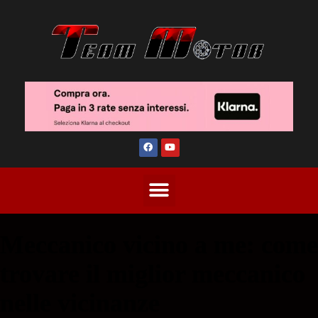
Meccanico vicino a me: come
trovare il miglior meccanico
nelle vicinanze