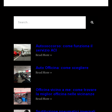
Articoli Recenti
Autosoccorso: come funziona il
servizio ACI
Read More »
Auto Officina: come scegliere
Read More »
Officina vicino a me: come trovare
la miglior officina nelle vicinanze
Read More »
Sostituzione pneumatici invernali