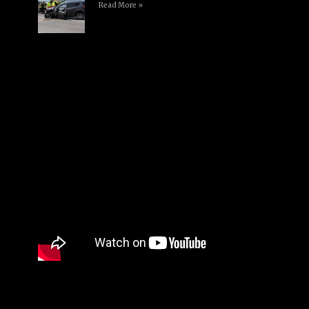
Read More »
Seguici su Facebook
Video