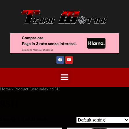
Home
/ Product Loadindex / 95H
95H
Showing 1–2 of 22 results