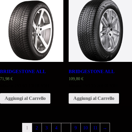
BRIDGESTONE ALL
BRIDGESTONE ALL
71,98
€
109,80
€
Misura 195 65 15HR 95H
Misura 195 55 20HR 95H
Aggiungi al Carrello
Aggiungi al Carrello
1
2
3
4
…
9
10
11
→