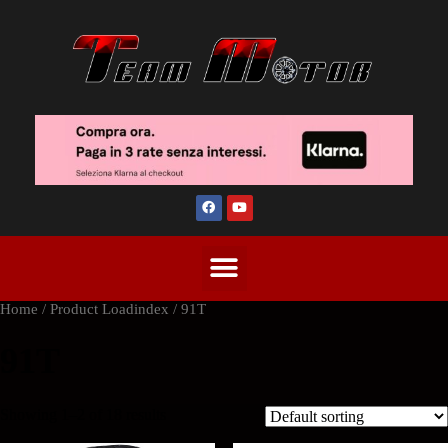
Home
/ Product Loadindex / 91T
91T
Showing 1–2 of 18 results