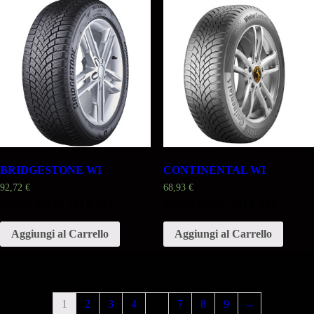
BRIDGESTONE WI
CONTINENTAL WI
92,72
€
68,93
€
Misura 205 55 16TR 91T
Misura 195 65 15TR 91T
Aggiungi al Carrello
Aggiungi al Carrello
1
2
3
4
…
7
8
9
→