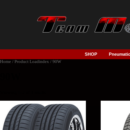
SHOP
Pneumatici
Home
/ Product Loadindex / 90W
90W
Showing 1–2 of 3 results