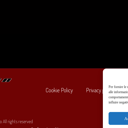
Per fornire le
Cookie Policy
Privacy policy
alle informazi
comportamento 
influire negati
+39
A
 All rights reserved
O