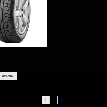
L
5 16WR 90W
Carrello
1
2
→