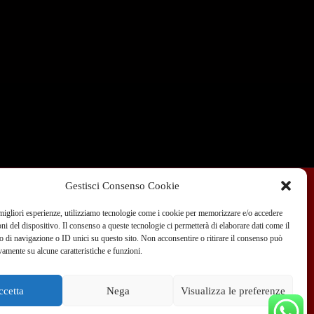
Gestisci Consenso Cookie
 migliori esperienze, utilizziamo tecnologie come i cookie per memorizzare e/o accedere
Condizioni di Vendita
Dove siamo
Blog
oni del dispositivo. Il consenso a queste tecnologie ci permetterà di elaborare dati come il
di navigazione o ID unici su questo sito. Non acconsentire o ritirare il consenso può
vamente su alcune caratteristiche e funzioni.
 351 970 89 33
info@teammotor.it
ccetta
Nega
Visualizza le preferenze
fficina: Cadelbosco Di Sopra Via G. Verga 6A