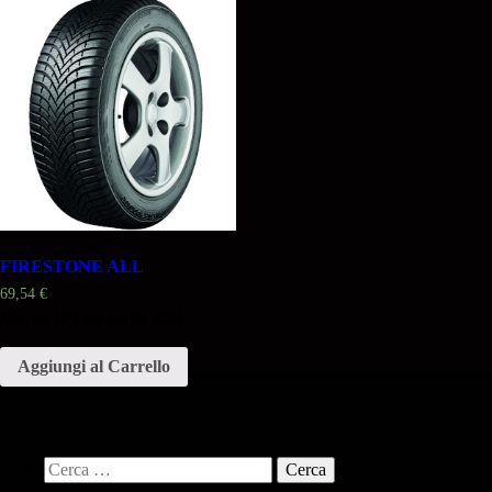
FIRESTONE ALL
69,54
€
Misura 185 65 14HR 90H
Aggiungi al Carrello