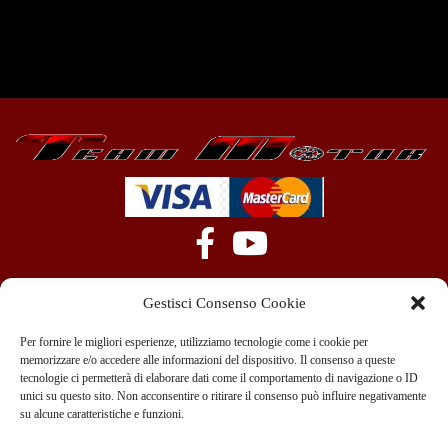
Gestisci Consenso Cookie
Per fornire le migliori esperienze, utilizziamo tecnologie come i cookie per
memorizzare e/o accedere alle informazioni del dispositivo. Il consenso a queste
tecnologie ci permetterà di elaborare dati come il comportamento di navigazione o ID
+39 351 970 89 33
info@teammotor.it
unici su questo sito. Non acconsentire o ritirare il consenso può influire negativamente
su alcune caratteristiche e funzioni.
Officina: Cadelbosco Di Sopra Via G. Verga 6A