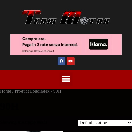
Home
/ Product Loadindex / 90H
90H
Showing the single result