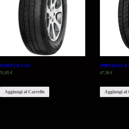
FORTUNA ZO
IMPERIAL F
51,85
€
47,58
€
Misura 175 65 14R 90/88T
Misura 175 65
Aggiungi al Carrello
Aggiungi al 