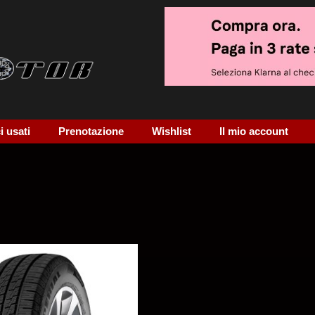
 usati
Prenotazione
Wishlist
Il mio account