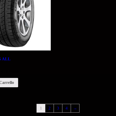
S ALL
 14TR 90/88T
Carrello
1
2
3
4
→