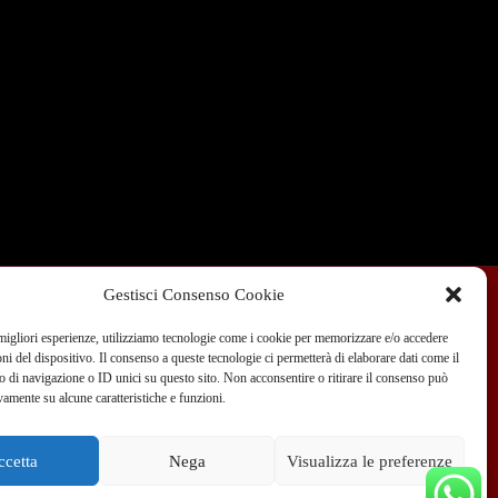
Gestisci Consenso Cookie
 migliori esperienze, utilizziamo tecnologie come i cookie per memorizzare e/o accedere
Condizioni di Vendita
Dove siamo
Blog
oni del dispositivo. Il consenso a queste tecnologie ci permetterà di elaborare dati come il
di navigazione o ID unici su questo sito. Non acconsentire o ritirare il consenso può
vamente su alcune caratteristiche e funzioni.
 351 970 89 33
info@teammotor.it
ccetta
Nega
Visualizza le preferenze
fficina: Cadelbosco Di Sopra Via G. Verga 6A