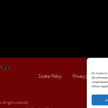
Per fornire le
Cookie Policy
Privacy policy
alle informazi
comportamento 
influire negati
+39
A
 All rights reserved
O