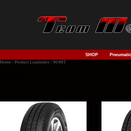
SHOP
Pneumatici
Home
/ Product Loadindex / 90/88T
90/88T
Showing 1–2 of 7 results