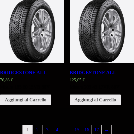
BRIDGESTONE ALL
BRIDGESTONE ALL
76,86
€
125,05
€
Misura 185 60 15VR 88V
Misura 205 45 17VR 88V
Aggiungi al Carrello
Aggiungi al Carrello
1
2
3
4
…
15
16
17
→