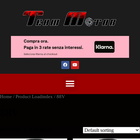
Home
/ Product Loadindex / 88V
88V
Showing 1–2 of 33 results