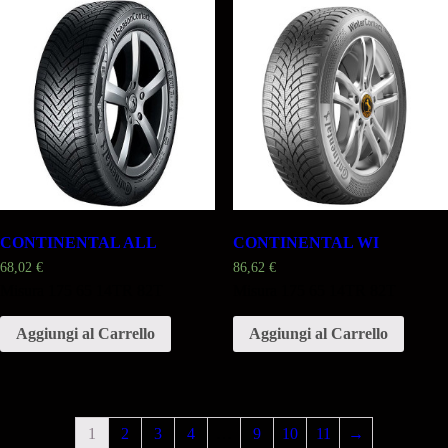
CONTINENTAL ALL
CONTINENTAL WI
68,02
€
86,62
€
Misura 175 65 14TR 82T
Misura 175 65 14TR 82T
Aggiungi al Carrello
Aggiungi al Carrello
1
2
3
4
…
9
10
11
→