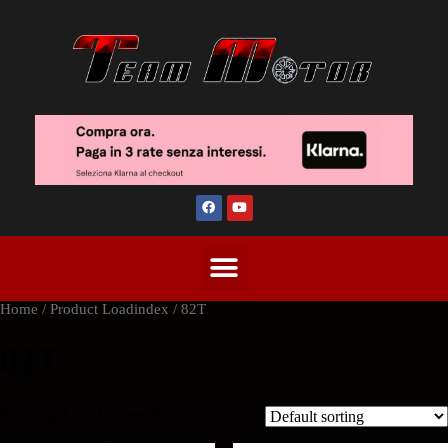
Home
/ Product Loadindex / 82T
82T
Showing 1–2 of 22 results