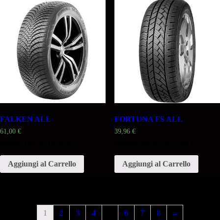
FALKEN ALL
FORTUNA FS ALL
61,00
€
39,96
€
Misura 165 60 15TR 81T
Misura 165 70 14TR 81T
Aggiungi al Carrello
Aggiungi al Carrello
1
2
3
4
…
6
7
8
→