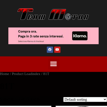
Home
/ Product Loadindex / 81T
81T
Showing 1–2 of 15 results