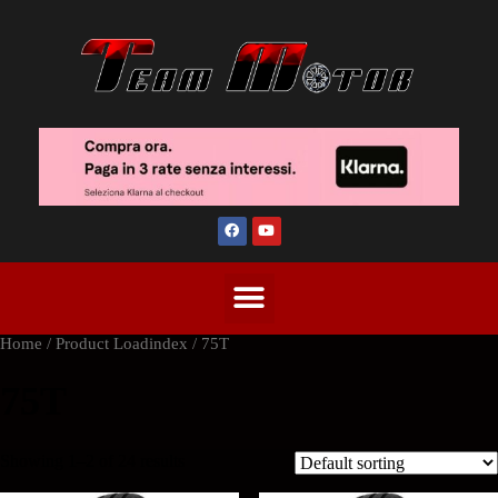
Home
/ Product Loadindex / 75T
75T
Showing 1–2 of 24 results