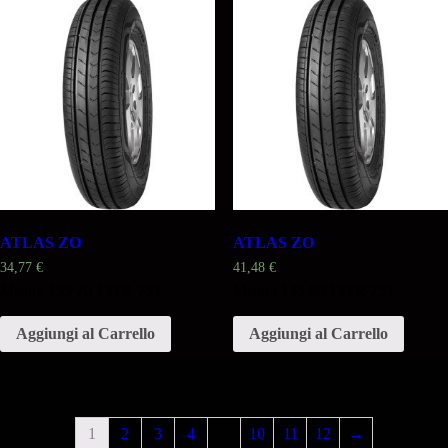
ATLAS ZO
ATLAS ZO
34,77
€
41,48
€
Misura 155 70 13TR 75T
Misura 145 80 13TR 75T
Aggiungi al Carrello
Aggiungi al Carrello
1
2
3
4
…
10
11
12
→