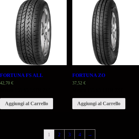
FORTUNA FS ALL
FORTUNA ZO
42,70
€
37,52
€
Misura 155 65 13TR 73T
Misura 155 65 13TR 73T
Aggiungi al Carrello
Aggiungi al Carrello
1
2
3
4
→