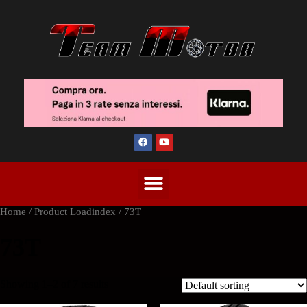
Home
/ Product Loadindex / 73T
73T
Showing 1–2 of 7 results