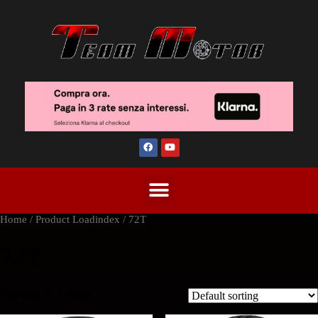
Home
/ Product Loadindex / 72T
72T
Showing all 2 results