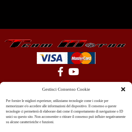
Gestisci Consenso Cookie
Per fornire le migliori esperienze, utilizziamo tecnologie come i cookie per
memorizzare e/o accedere alle informazioni del dispositivo. Il consenso a queste
tecnologie ci permetterà di elaborare dati come il comportamento di navigazione o ID
+39 351 970 89 33
info@teammotor.it
unici su questo sito. Non acconsentire o ritirare il consenso può influire negativamente
su alcune caratteristiche e funzioni.
Officina: Cadelbosco Di Sopra Via G. Verga 6A