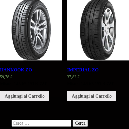
HANKOOK ZO
IMPERIAL ZO
59,78
€
37,82
€
Misura 145 65 15TR 72T
Misura 145 65 15TR 72T
Aggiungi al Carrello
Aggiungi al Carrello