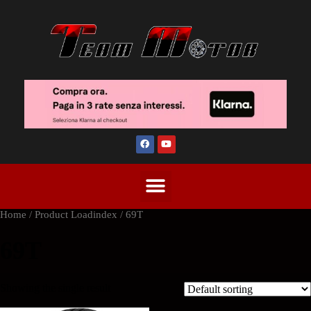
Home
/ Product Loadindex / 69T
69T
Showing the single result