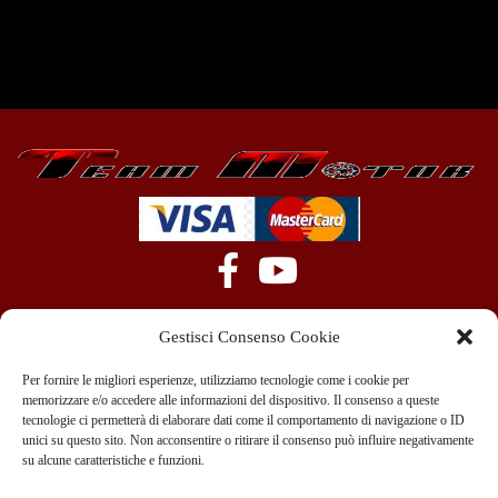
Gestisci Consenso Cookie
Per fornire le migliori esperienze, utilizziamo tecnologie come i cookie per
memorizzare e/o accedere alle informazioni del dispositivo. Il consenso a queste
tecnologie ci permetterà di elaborare dati come il comportamento di navigazione o ID
+39 351 970 89 33
info@teammotor.it
unici su questo sito. Non acconsentire o ritirare il consenso può influire negativamente
su alcune caratteristiche e funzioni.
Officina: Cadelbosco Di Sopra Via G. Verga 6A