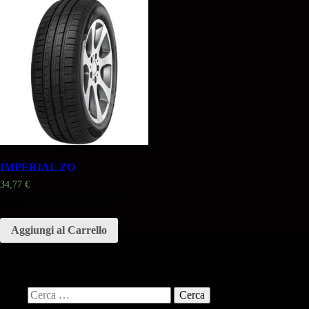
IMPERIAL ZO
34,77
€
Misura 145 70 12TR 69T
Aggiungi al Carrello