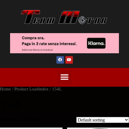
Home
/ Product Loadindex / 154L
154L
Showing all 2 results