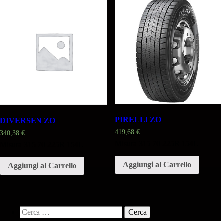
PIRELLI ZO
DIVERSEN ZO
419,68
€
340,38
€
Misura 315 70 225R 154L
Misura 315 70 225R 154L
Aggiungi al Carrello
Aggiungi al Carrello