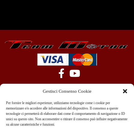
Gestisci Consenso Cookie
Per fornire le migliori esperienze, utilizziamo tecnologie come i cookie per
memorizzare e/o accedere alle informazioni del dispositivo. Il consenso a queste
tecnologie ci permetterà di elaborare dati come il comportamento di navigazione o ID
+39 351 970 89 33
info@teammotor.it
unici su questo sito. Non acconsentire o ritirare il consenso può influire negativamente
su alcune caratteristiche e funzioni.
Officina: Cadelbosco Di Sopra Via G. Verga 6A