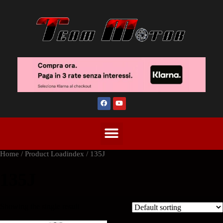
Home
/ Product Loadindex / 135J
135J
Showing the single result