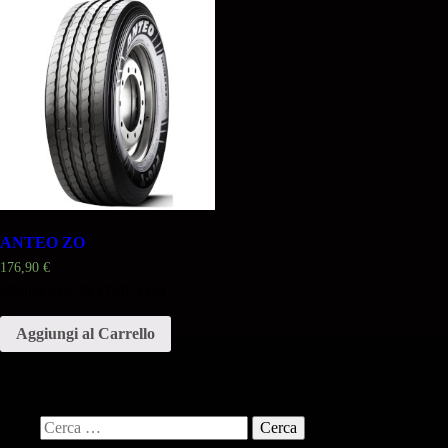
ANTEO ZO
176,90
€
Misura 215 75 175R 135J
Aggiungi al Carrello