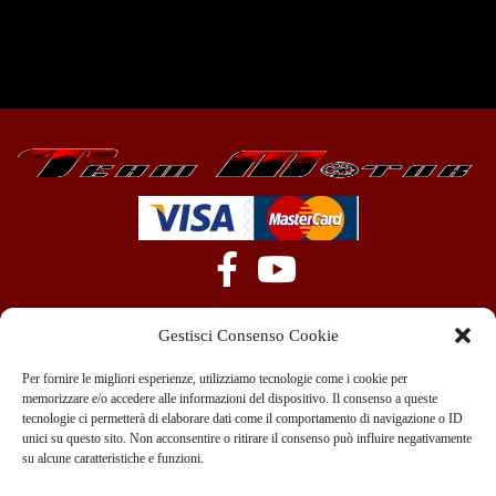
Gestisci Consenso Cookie
Per fornire le migliori esperienze, utilizziamo tecnologie come i cookie per
memorizzare e/o accedere alle informazioni del dispositivo. Il consenso a queste
tecnologie ci permetterà di elaborare dati come il comportamento di navigazione o ID
+39 351 970 89 33
info@teammotor.it
unici su questo sito. Non acconsentire o ritirare il consenso può influire negativamente
su alcune caratteristiche e funzioni.
Officina: Cadelbosco Di Sopra Via G. Verga 6A