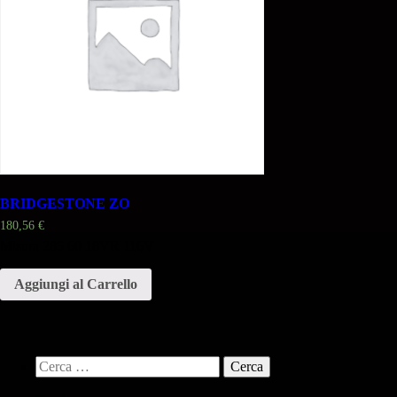
BRIDGESTONE ZO
180,56
€
Misura 285 60 18VR 116V
Aggiungi al Carrello