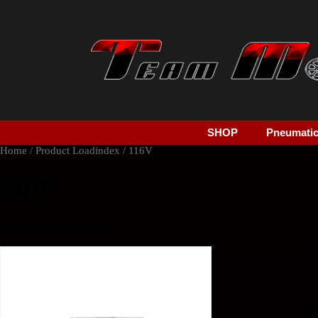
SHOP
Pneumatici
Home
/ Product Loadindex / 116V
116V
Showing the single result