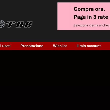
 usati
Prenotazione
Wishlist
Il mio account