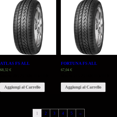
ATLAS FS ALL
FORTUNA FS ALL
68,32
€
67,04
€
Misura 205 75 16R 113/111R
Misura 215 75 16R 113/111R
Aggiungi al Carrello
Aggiungi al Carrello
1
2
3
4
5
→