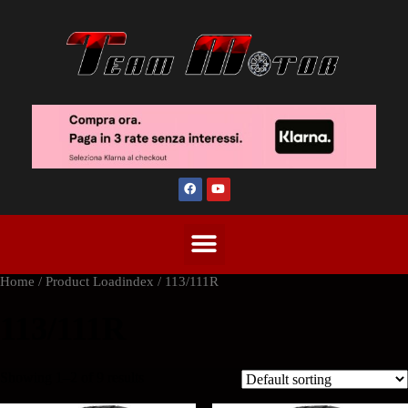
Home
/ Product Loadindex / 113/111R
113/111R
Showing 1–2 of 9 results