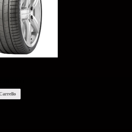
 21ZR (111Y)
Carrello