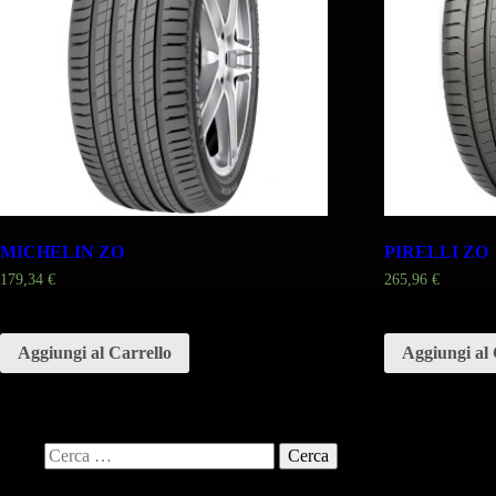
MICHELIN ZO
PIRELLI ZO
179,34
€
265,96
€
Misura 255 55 19ZR (111Y)
Misura 295 40
Aggiungi al Carrello
Aggiungi al 