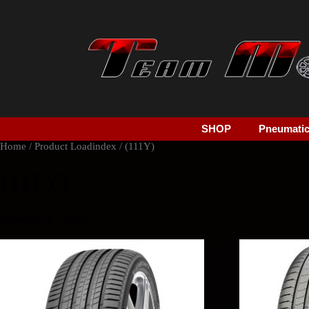
SHOP
Pneumatici
Home
/ Product Loadindex / (111Y)
(111Y)
Showing all 2 results