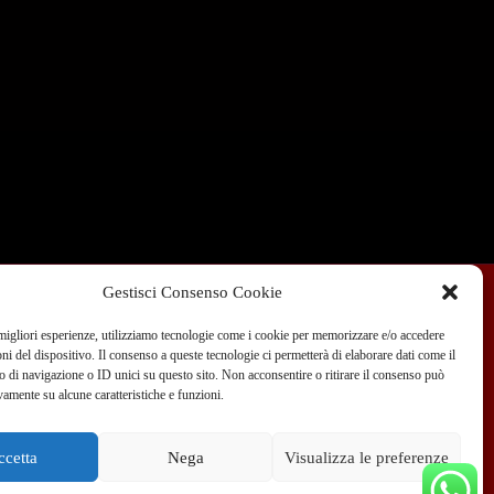
Gestisci Consenso Cookie
 migliori esperienze, utilizziamo tecnologie come i cookie per memorizzare e/o accedere
Condizioni di Vendita
Dove siamo
Blog
oni del dispositivo. Il consenso a queste tecnologie ci permetterà di elaborare dati come il
di navigazione o ID unici su questo sito. Non acconsentire o ritirare il consenso può
vamente su alcune caratteristiche e funzioni.
 351 970 89 33
info@teammotor.it
ccetta
Nega
Visualizza le preferenze
fficina: Cadelbosco Di Sopra Via G. Verga 6A