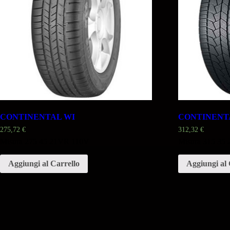
CONTINENTAL WI
CONTINENT
275,72
€
312,32
€
Misura 275 45 21VR 110V
Misura 315 35
Aggiungi al Carrello
Aggiungi al 