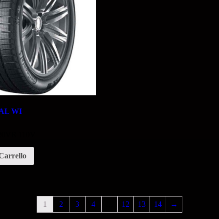
AL WI
 20VR 110V
Carrello
1
2
3
4
…
12
13
14
→