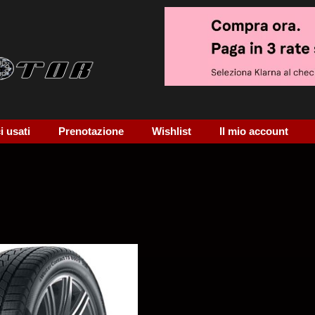
 usati
Prenotazione
Wishlist
Il mio account