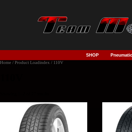
SHOP
Pneumatici
Home
/ Product Loadindex / 110V
110V
Showing 1–2 of 27 results