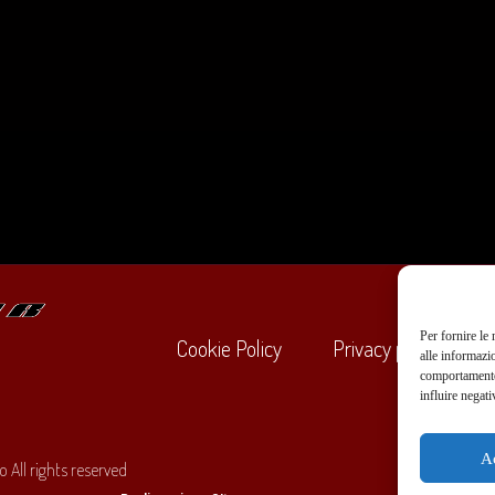
Per fornire le
Cookie Policy
Privacy policy
alle informazi
comportamento 
influire negati
+39
A
 All rights reserved
O