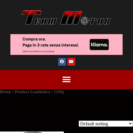
Home
/ Product Loadindex / 110Q
110Q
Showing the single result