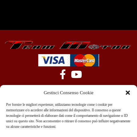
Gestisci Consenso Cookie
Per fornire le migliori esperienze, utilizziamo tecnologie come i cookie per
memorizzare e/o accedere alle informazioni del dispositivo. Il consenso a queste
tecnologie ci permetterà di elaborare dati come il comportamento di navigazione o ID
+39 351 970 89 33
info@teammotor.it
unici su questo sito. Non acconsentire o ritirare il consenso può influire negativamente
su alcune caratteristiche e funzioni.
Officina: Cadelbosco Di Sopra Via G. Verga 6A