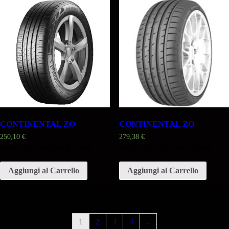
CONTINENTAL ZO
CONTINENTAL ZO
250,10
€
279,38
€
Misura 285 40 20WR 108W
Misura 265 45 21WR 108W
Aggiungi al Carrello
Aggiungi al Carrello
1
2
3
4
→