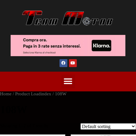
Home
/ Product Loadindex / 108W
108W
Showing 1–2 of 7 results