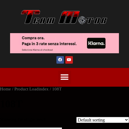
Home
/ Product Loadindex / 108T
108T
Showing the single result