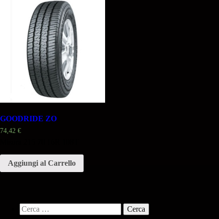
GOODRIDE ZO
74,42
€
Misura 215 70 16R 108T
Aggiungi al Carrello