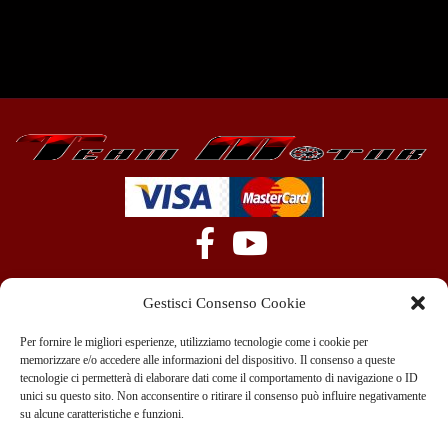
Gestisci Consenso Cookie
Per fornire le migliori esperienze, utilizziamo tecnologie come i cookie per
memorizzare e/o accedere alle informazioni del dispositivo. Il consenso a queste
tecnologie ci permetterà di elaborare dati come il comportamento di navigazione o ID
+39 351 970 89 33
info@teammotor.it
unici su questo sito. Non acconsentire o ritirare il consenso può influire negativamente
su alcune caratteristiche e funzioni.
Officina: Cadelbosco Di Sopra Via G. Verga 6A