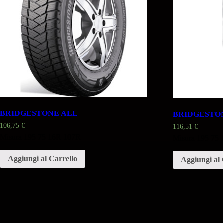
BRIDGESTONE ALL
BRIDGESTO
106,75
€
116,51
€
Misura 195 75 16R 107R
Misura 195 75
Aggiungi al Carrello
Aggiungi al 