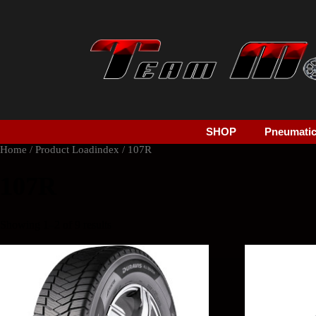
SHOP
Pneumatici
Home
/ Product Loadindex / 107R
107R
Showing 1–2 of 9 results