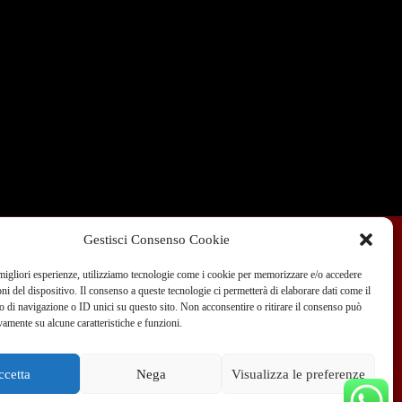
Gestisci Consenso Cookie
 migliori esperienze, utilizziamo tecnologie come i cookie per memorizzare e/o accedere
Condizioni di Vendita
Dove siamo
Blog
oni del dispositivo. Il consenso a queste tecnologie ci permetterà di elaborare dati come il
di navigazione o ID unici su questo sito. Non acconsentire o ritirare il consenso può
vamente su alcune caratteristiche e funzioni.
 351 970 89 33
info@teammotor.it
ccetta
Nega
Visualizza le preferenze
fficina: Cadelbosco Di Sopra Via G. Verga 6A