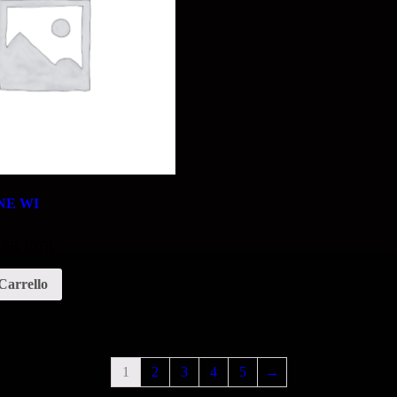
NE WI
 16R 107R
Carrello
1
2
3
4
5
→