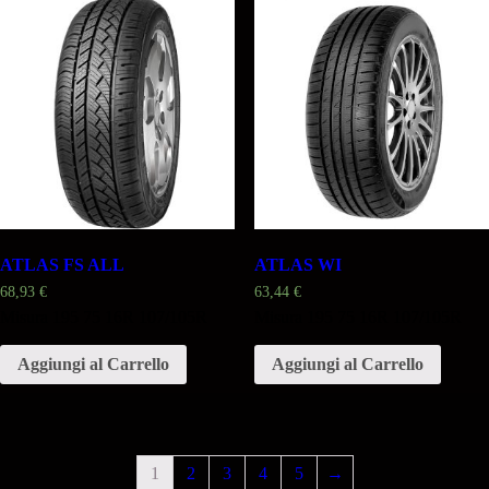
ATLAS FS ALL
ATLAS WI
68,93
€
63,44
€
Misura 195 75 16R 107/105R
Misura 195 75 16R 107/105R
Aggiungi al Carrello
Aggiungi al Carrello
1
2
3
4
5
→