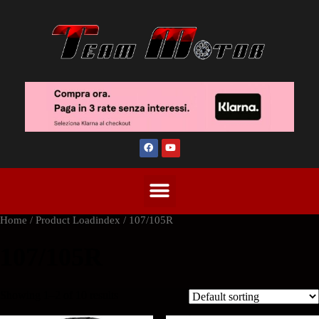
Home
/ Product Loadindex / 107/105R
107/105R
Showing 1–2 of 10 results