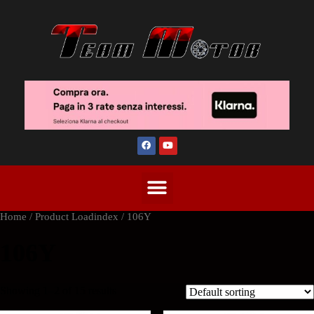
Home
/ Product Loadindex / 106Y
106Y
Showing 1–2 of 15 results