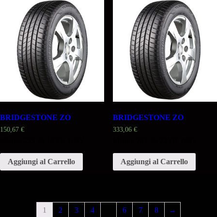
BRIDGESTONE ZO
BRIDGESTONE ZO
150,67
€
333,06
€
Misura 255 50 18YR 106Y
Misura 285 35 22YR 106Y
Aggiungi al Carrello
Aggiungi al Carrello
1
2
3
4
…
6
7
8
→