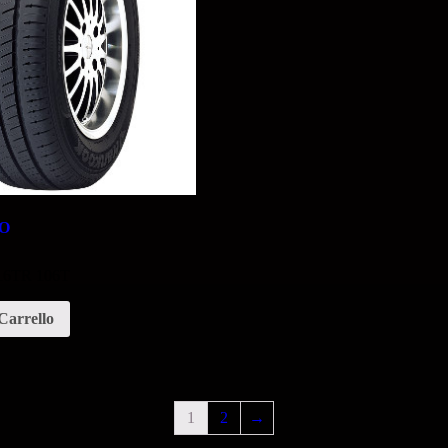
O
 16TR 106T
Carrello
1
2
→