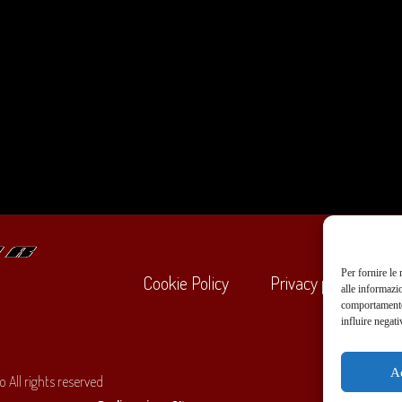
Per fornire le
Cookie Policy
Privacy policy
alle informazi
comportamento 
influire negati
+39
A
 All rights reserved
O