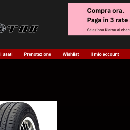
 usati
Prenotazione
Wishlist
Il mio account