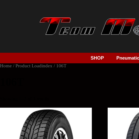
SHOP
Pneumatici
Home
/ Product Loadindex / 106T
106T
Showing 1–2 of 3 results