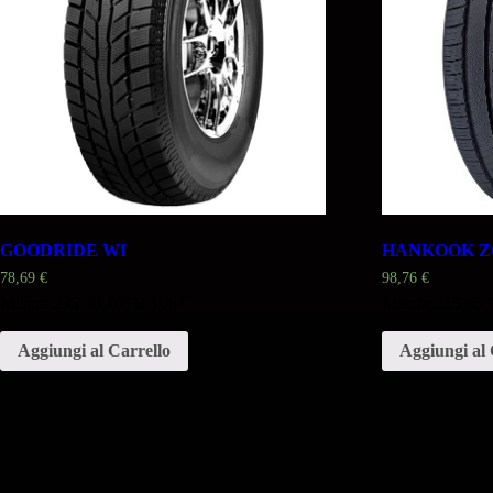
GOODRIDE WI
HANKOOK Z
78,69
€
98,76
€
Misura 235 70 16TR 106T
Misura 215 65
Aggiungi al Carrello
Aggiungi al 