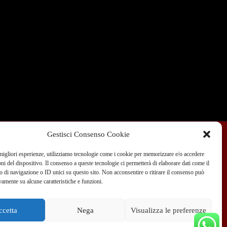
Gestisci Consenso Cookie
 migliori esperienze, utilizziamo tecnologie come i cookie per memorizzare e/o accedere
Condizioni di Vendita
Dove siamo
Blog
oni del dispositivo. Il consenso a queste tecnologie ci permetterà di elaborare dati come il
di navigazione o ID unici su questo sito. Non acconsentire o ritirare il consenso può
vamente su alcune caratteristiche e funzioni.
 351 970 89 33
info@teammotor.it
ccetta
Nega
Visualizza le preferenze
fficina: Cadelbosco Di Sopra Via G. Verga 6A