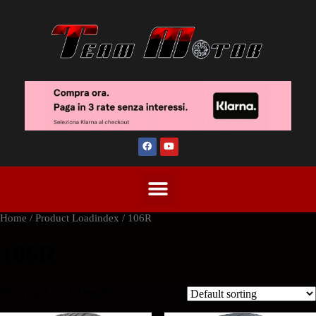
Home
/ Product Loadindex / 106R
106R
Showing 1–2 of 3 results