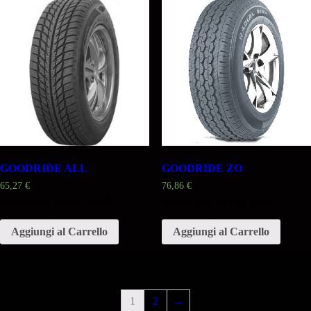
GOODRIDE ALL
GOODRIDE ZO
65,27
€
76,86
€
Misura 205 70 15R 106R
Misura 205 70 15R 106R
Aggiungi al Carrello
Aggiungi al Carrello
1
2
→