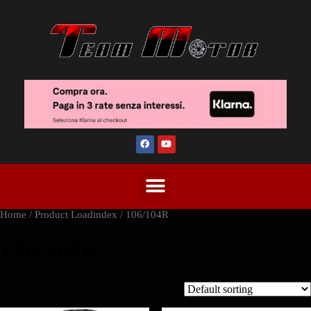
Home
/ Product Loadindex / 106/104R
106/104R
Showing 1–2 of 3 results