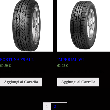
FORTUNA FS ALL
IMPERIAL WI
60,39
€
62,22
€
Misura 205 70 15R 106/104R
Misura 205 70 15R 106/104R
Aggiungi al Carrello
Aggiungi al Carrello
1
2
→