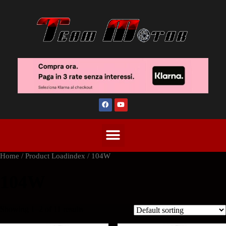
Home
/ Product Loadindex / 104W
104W
Showing 1–2 of 11 results