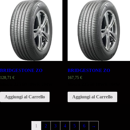
BRIDGESTONE ZO
BRIDGESTONE ZO
128,71
€
167,75
€
Misura 225 60 18WR 104W
Misura 225 60 18WR 104W
Aggiungi al Carrello
Aggiungi al Carrello
1
2
3
4
5
6
→