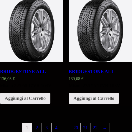
BRIDGESTONE ALL
BRIDGESTONE ALL
136,03
€
139,08
€
Misura 225 60 17VR 103V
Misura 235 55 17VR 103V
Aggiungi al Carrello
Aggiungi al Carrello
1
2
3
4
…
20
21
22
→