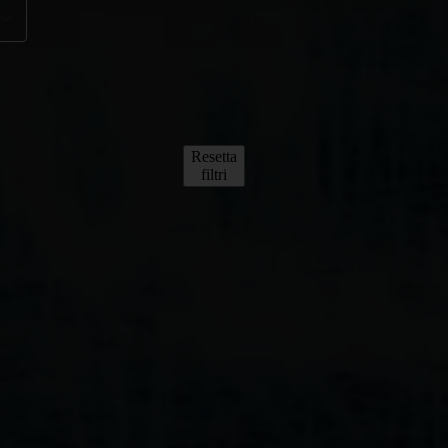
Resetta
filtri