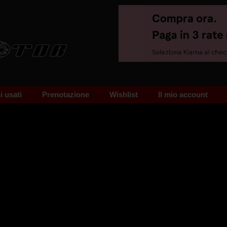
 usati
Prenotazione
Wishlist
Il mio account