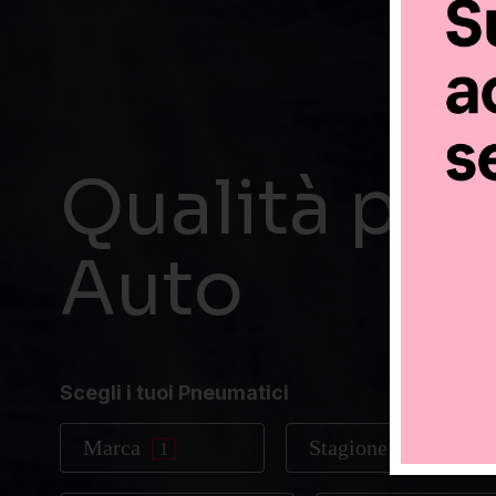
Qualità per 
Auto
Scegli i tuoi Pneumatici
Marca
Stagione gomme
1