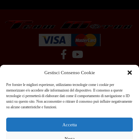
Gestisci Consenso Cookie
Per fornire le migliori esperienze, utilizziamo tecnologie come i cookie per
memorizzare e/o accedere alle informazioni del dispositivo. Il consenso a queste
tecnologie ci permetterà di elaborare dati come il comportamento di navigazione o ID
+39 351 970 89 33
info@teammotor.it
unici su questo sito. Non acconsentire o ritirare il consenso può influire negativamente
su alcune caratteristiche e funzioni.
Officina: Cadelbosco Di Sopra Via G. Verga 6A
Accetta
Nega