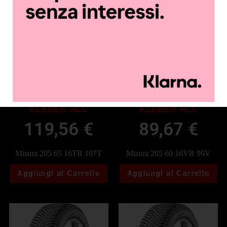
KLEBER ALL
KLEBER ALL
119,56
€
89,67
€
Misura 205 65 16TR 107T
Misura 205 60 16VR 96V
Aggiungi al Carrello
Aggiungi al Carrello