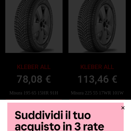
KLEBER ALL
KLEBER ALL
78,08
€
113,46
€
Misura 195 65 15HR 91H
Misura 225 55 17WR 101W
Aggiungi al Carrello
Aggiungi al Carrello