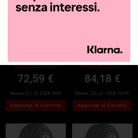
GOODRIDE ZO
GOODRIDE ZO
72,59
€
84,18
€
Misura 225 35 19ZR 88W
Misura 245 45 19ZR 102W
Aggiungi al Carrello
Aggiungi al Carrello