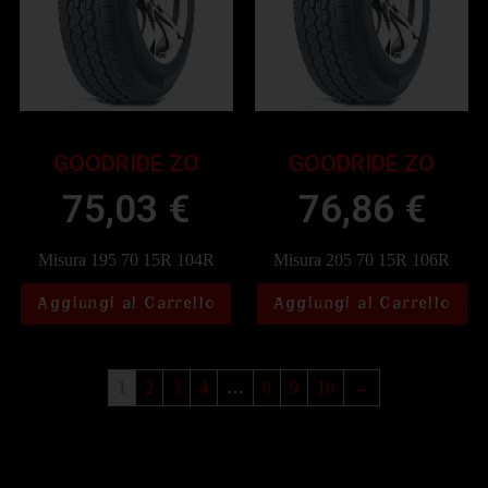
GOODRIDE ZO
GOODRIDE ZO
75,03
€
76,86
€
Misura 195 70 15R 104R
Misura 205 70 15R 106R
Aggiungi al Carrello
Aggiungi al Carrello
1
2
3
4
…
8
9
10
→