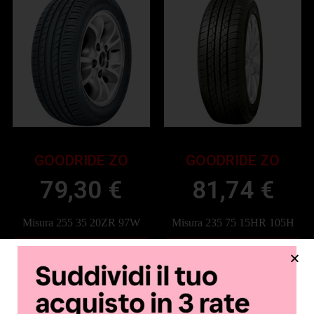
GOODRIDE ZO
GOODRIDE ZO
79,30
€
81,74
€
Misura 255 35 20ZR 97W
Misura 235 75 15HR 105H
Aggiungi al Carrello
Aggiungi al Carrello