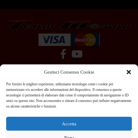
Gestisci Consenso Cookie
Per fornire le migliori esperienze, utilizziamo tecnologie come i cookie per
memorizzare e/o accedere alle informazioni del dispositivo. Il consenso a queste
tecnologie ci permetterà di elaborare dati come il comportamento di navigazione o ID
+39 351 970 89 33
info@teammotor.it
unici su questo sito. Non acconsentire o ritirare il consenso può influire negativamente
su alcune caratteristiche e funzioni.
Officina: Cadelbosco Di Sopra Via G. Verga 6A
Accetta
Nega